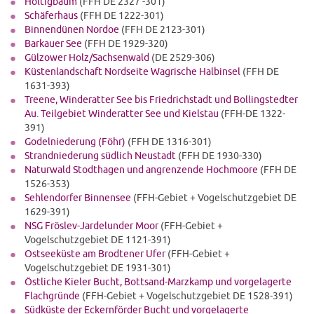
Höltigbaum
(FFH DE 2327 -301)
Schäferhaus
(FFH DE 1222-301)
Binnendünen Nordoe
(FFH DE 2123-301)
Barkauer See
(FFH DE 1929-320)
Gülzower Holz/Sachsenwald
(DE 2529-306)
Küstenlandschaft Nordseite Wagrische Halbinsel
(FFH DE
1631-393)
Treene, Winderatter See bis Friedrichstadt und Bollingstedter
Au. Teilgebiet Winderatter See und Kielstau
(FFH-DE 1322-
391)
Godelniederung (Föhr)
(FFH DE 1316-301)
Strandniederung südlich Neustadt
(FFH DE 1930-330)
Naturwald Stodthagen und angrenzende Hochmoore
(FFH DE
1526-353)
Sehlendorfer Binnensee
(FFH-Gebiet + Vogelschutzgebiet DE
1629-391)
NSG Fröslev-Jardelunder Moor
(FFH-Gebiet +
Vogelschutzgebiet DE 1121-391)
Ostseeküste am Brodtener Ufer
(FFH-Gebiet +
Vogelschutzgebiet DE 1931-301)
Östliche Kieler Bucht, Bottsand-Marzkamp und vorgelagerte
Flachgründe
(FFH-Gebiet + Vogelschutzgebiet DE 1528-391)
Südküste der Eckernförder Bucht und vorgelagerte