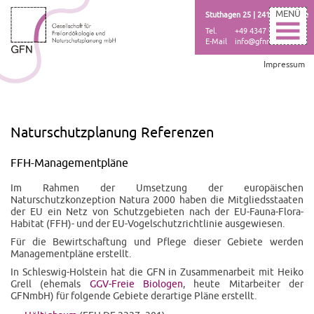
MENÜ
Stuthagen 25 | 24113 Molfsee
Tel.
+49 4347 999 73-000
E-Mail
info@gfnmbh.de
Impressum
Naturschutzplanung Referenzen
FFH-Managementpläne
Im Rahmen der Umsetzung der europäischen
Naturschutzkonzeption Natura 2000 haben die Mitgliedsstaaten
der EU ein Netz von Schutzgebieten nach der EU-Fauna-Flora-
Habitat (FFH)- und der EU-Vogelschutzrichtlinie ausgewiesen.
Für die Bewirtschaftung und Pflege dieser Gebiete werden
Managementpläne erstellt.
In Schleswig-Holstein hat die GFN in Zusammenarbeit mit Heiko
Grell (ehemals
GGV-Freie Biologen
, heute Mitarbeiter der
GFNmbH) für folgende Gebiete derartige Pläne erstellt.